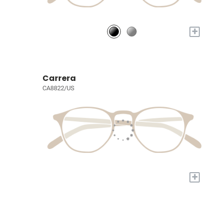
+
Carrera
CA8822/US
+