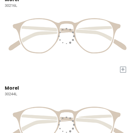
30216L
+
Morel
30244L