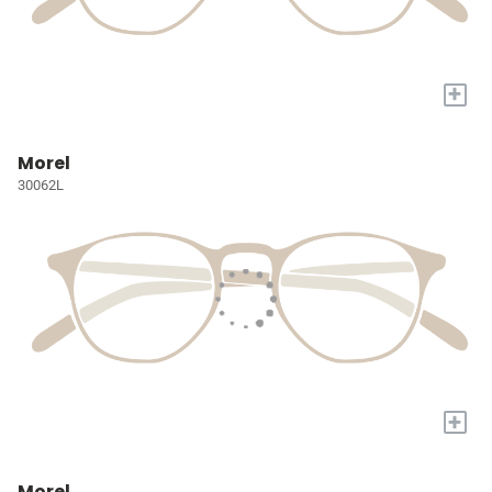
+
Morel
30062L
+
Morel