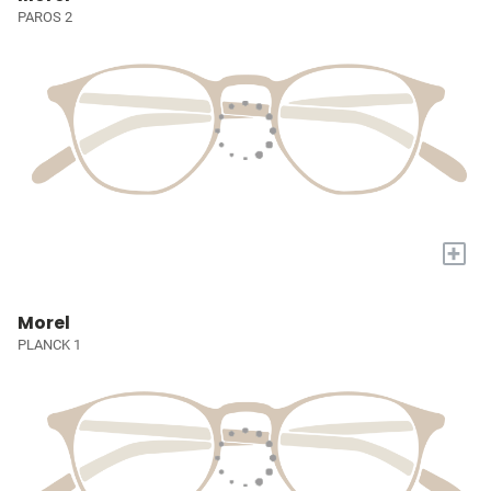
PAROS 2
+
Morel
PLANCK 1