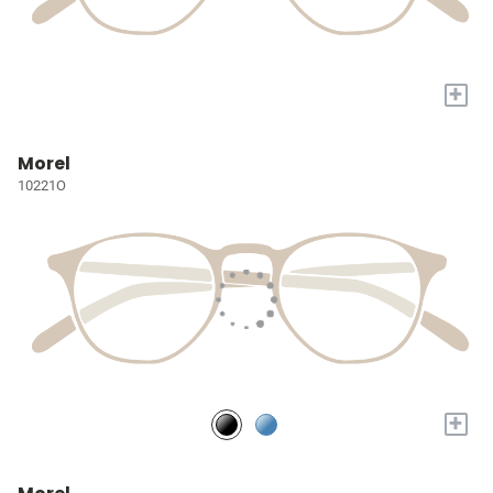
+
Morel
10221O
+