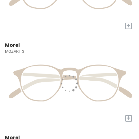
+
Morel
MOZART 3
+
Morel