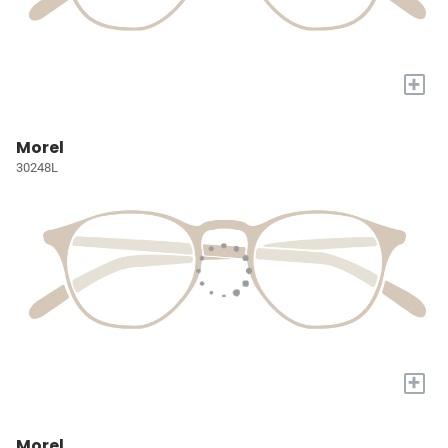
+
Morel
30248L
+
Morel