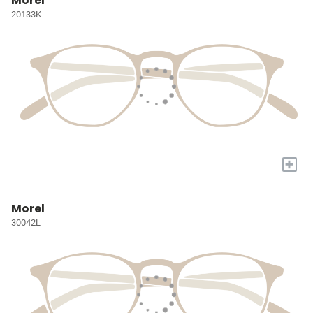
Morel
20133K
+
Morel
30042L