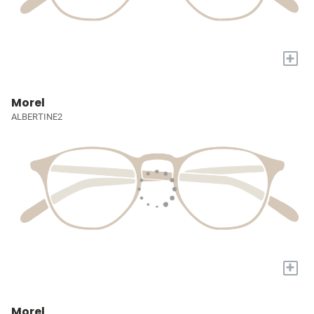
+
Morel
ALBERTINE2
+
Morel