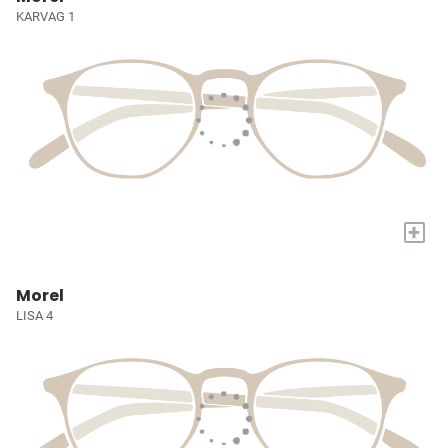
KARVAG 1
+
Morel
LISA 4