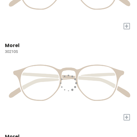
+
Morel
30210S
+
Morel