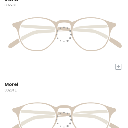
30278L
+
Morel
30281L