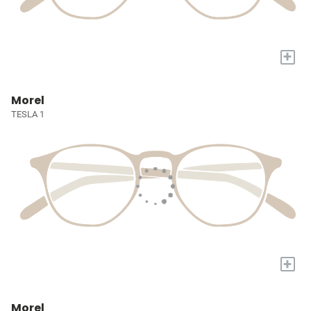
+
Morel
TESLA 1
+
Morel