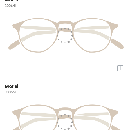
30064L
+
Morel
30065L