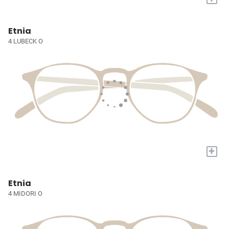
Etnia
4 LUBECK O
+
Etnia
4 MIDORI O