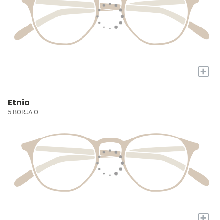
+
Etnia
5 BORJA O
+