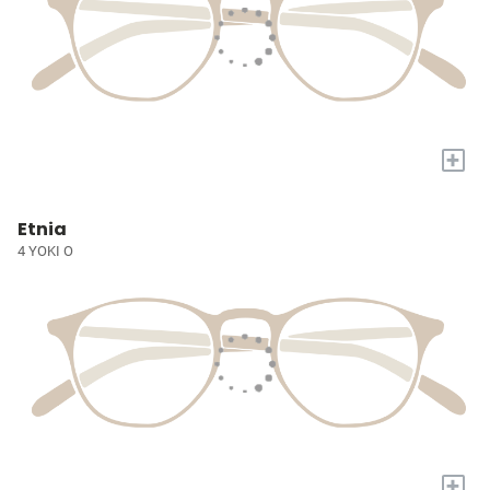
+
Etnia
4 YOKI O
+