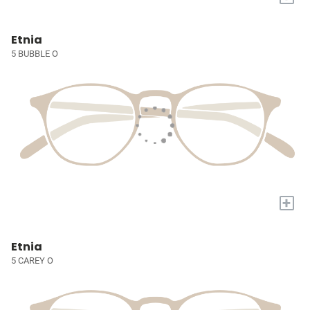
Etnia
5 BUBBLE O
+
Etnia
5 CAREY O