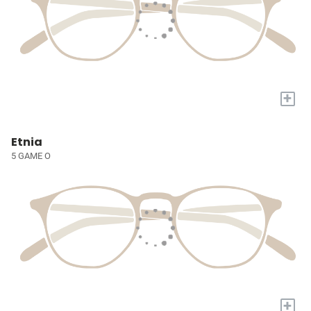
+
Etnia
5 GAME O
+