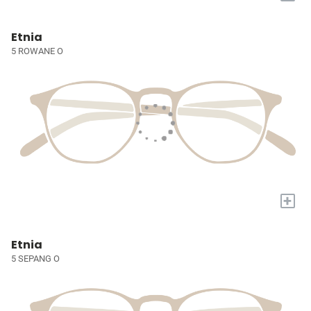
Etnia
5 ROWANE O
+
Etnia
5 SEPANG O