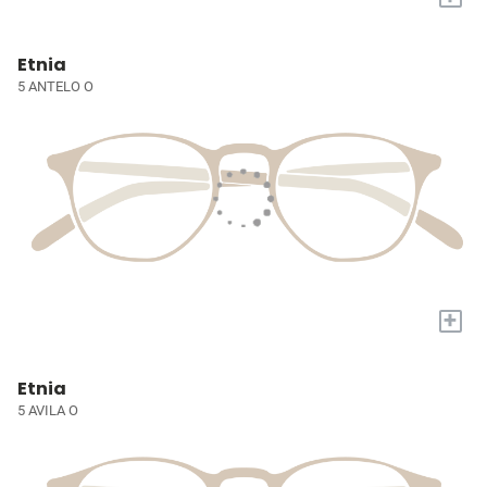
Etnia
5 ANTELO O
+
Etnia
5 AVILA O