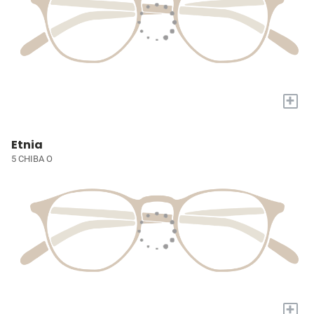
+
Etnia
5 CHIBA O
+