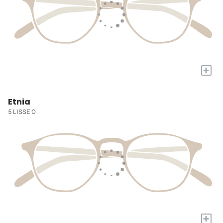
+
Etnia
5 LISSE O
+