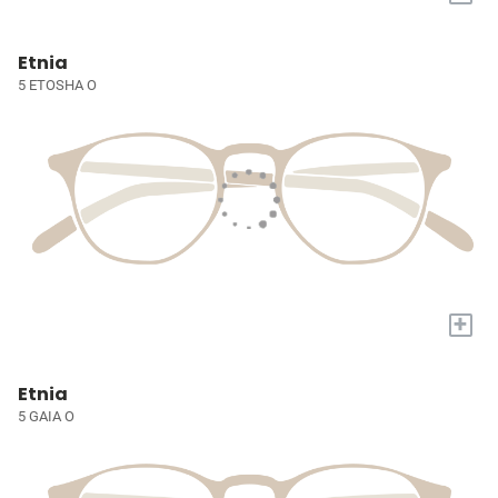
Etnia
5 ETOSHA O
+
Etnia
5 GAIA O