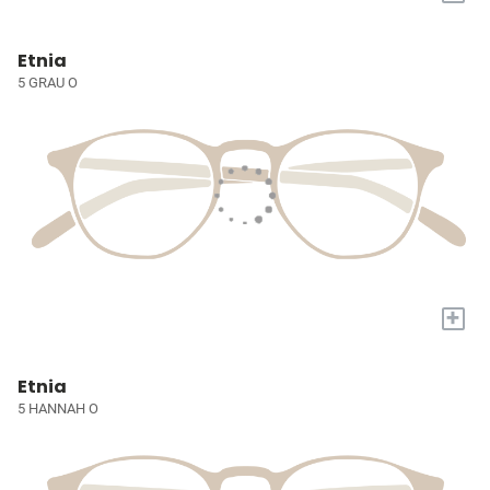
Etnia
5 GRAU O
+
Etnia
5 HANNAH O