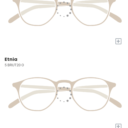
+
Etnia
5 BRUT20 O
+