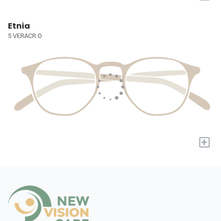
Etnia
5 VERACR O
+