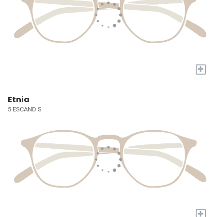
+
Etnia
5 ESCAND S
+