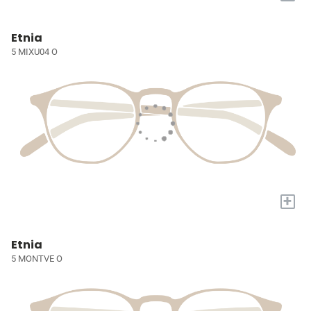
Etnia
5 MIXU04 O
+
Etnia
5 MONTVE O