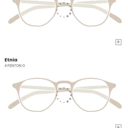
+
Etnia
4 FENTON O
+