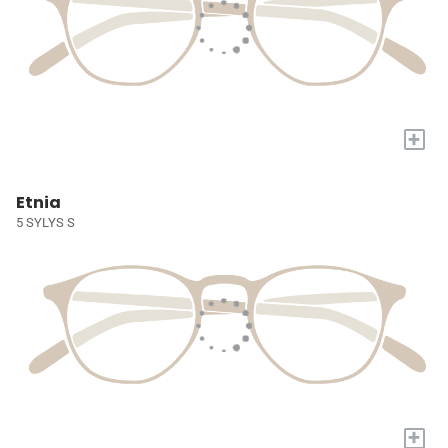
+
Etnia
5 SYLYS S
+