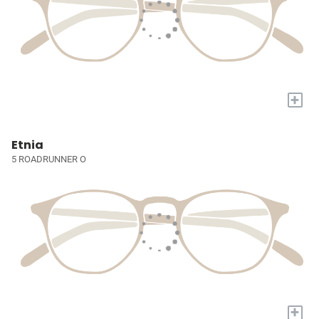
+
Etnia
5 ROADRUNNER O
+