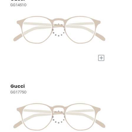
GG1451O
+
Gucci
GG1775O