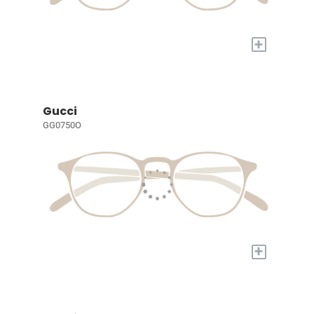
+
Gucci
GG0750O
+