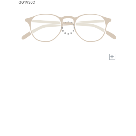
GG1930O
+