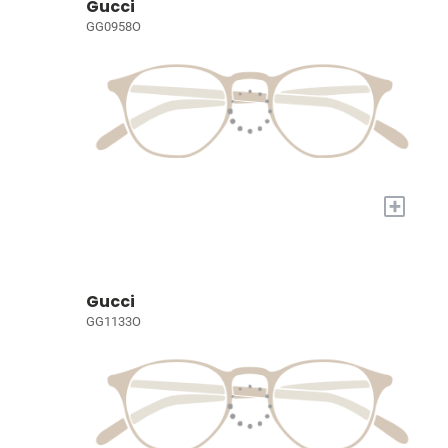
Gucci
GG0958O
+
Gucci
GG1133O