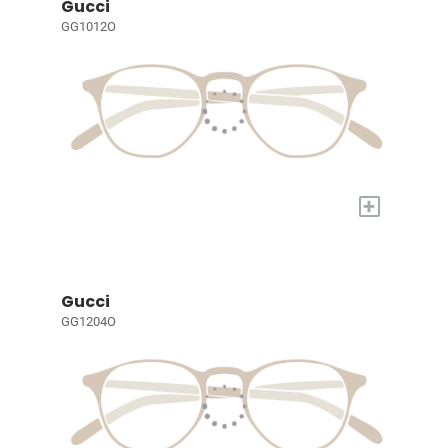
Gucci
GG1012O
+
Gucci
GG1204O