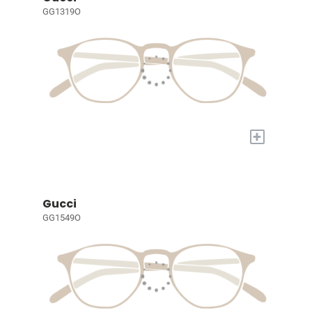
GG1319O
+
Gucci
GG1549O