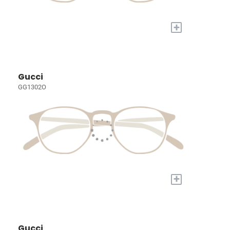
+
Gucci
GG1302O
+
Gucci