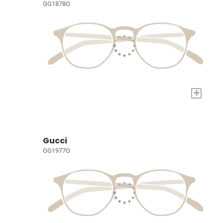
GG1878O
+
Gucci
GG1977O