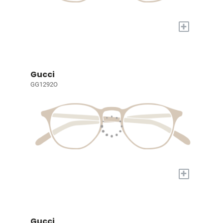
+
Gucci
GG1292O
+
Gucci