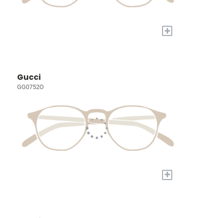
+
Gucci
GG0752O
+