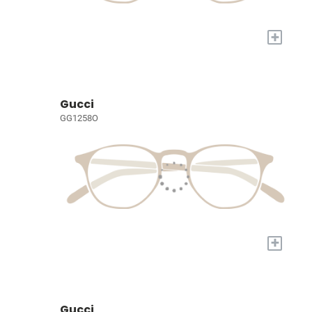
+
Gucci
GG1258O
+
Gucci