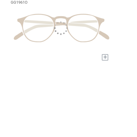
GG1961O
+