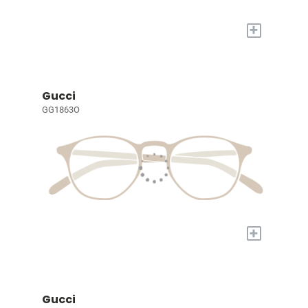
+
Gucci
GG1863O
+
Gucci