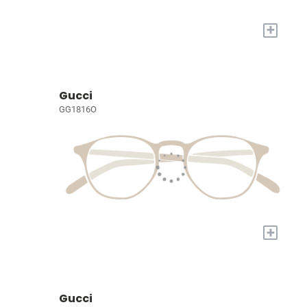
+
Gucci
GG1816O
+
Gucci