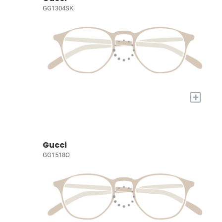
GG1304SK
+
Gucci
GG1518O