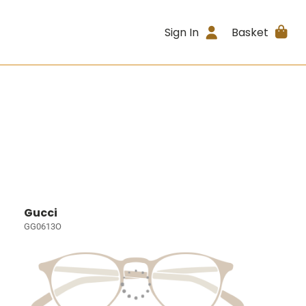
Sign In
Basket
Gucci
GG0613O