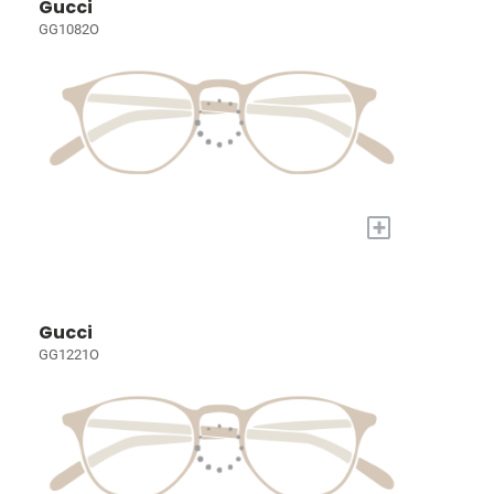
Gucci
GG1082O
+
Gucci
GG1221O