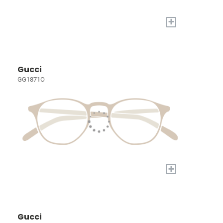
+
Gucci
GG1871O
+
Gucci