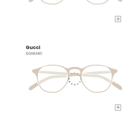
+
Gucci
GG0634O
+